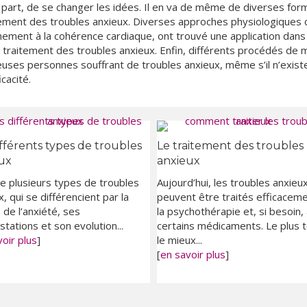
 part, de se changer les idées. Il en va de même de diverses fo
tement des troubles anxieux. Diverses approches physiologiques 
înement à la cohérence cardiaque, ont trouvé une application dans
u traitement des troubles anxieux. Enfin, différents procédés de
ses personnes souffrant de troubles anxieux, même s’il n’exist
icacité.
ifférents types de troubles
Le traitement des troubles
ux
anxieux
ste plusieurs types de troubles
Aujourd’hui, les troubles anxieu
, qui se différencient par la
peuvent être traités efficacem
 de l’anxiété, ses
la psychothérapie et, si besoin,
stations et son evolution...
certains médicaments. Le plus t
oir plus
]
le mieux...
[
en savoir plus
]