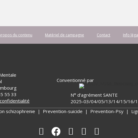
propos du contenu
Matériel de campagne
Contact
Info léga
 Mentale
Conventionné par
l
embourg
45 55 33
N° d'agrément SANTE
confidentialité
2025-03/04/05/13/14/15/16/
on schizophrenie
|
Prevention-suicide
|
Prevention-Psy
|
Li