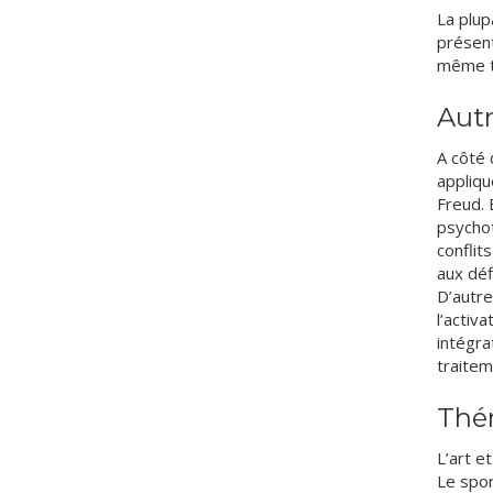
La plup
présent
même tr
Aut
A côté 
appliqu
Freud. 
psychot
conflit
aux déf
D’autre
l’activ
intégra
traitem
Thé
L’art e
Le spor