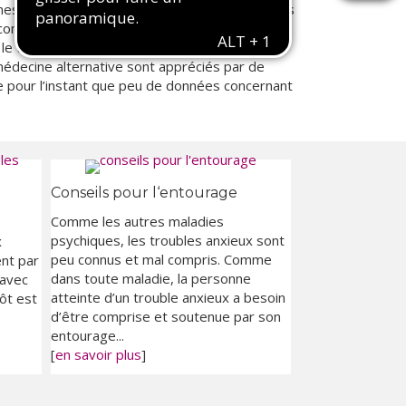
rmes de yoga qui se sont avérées efficaces dans
comme le biofeedback, avec en particulier
 le traitement du stress et, par là même, dans
 médecine alternative sont appréciés par de
e pour l’instant que peu de données concernant
Conseils pour l‘entourage
Comme les autres maladies
psychiques, les troubles anxieux sont
x
peu connus et mal compris. Comme
ent par
dans toute maladie, la personne
 avec
atteinte d’un trouble anxieux a besoin
ôt est
d’être comprise et soutenue par son
entourage...
[
en savoir plus
]