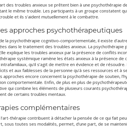
art des troubles anxieux se prêtent bien à une psychothérapie 
ant le même trouble. Les participants à un groupe constatent qu’
ouble et ils s’aident mutuellement à le combattre.
res approches psychothérapeutiques
de la psychothérapie cognitivo-comportementale, il existe d’aut
ées dans le traitement des troubles anxieux. La psychothérapie
Elle explique les troubles anxieux par la présence de conflits incon
hérapie systémique ramène les états anxieux à la présence de con
s intrafamiliaux, qu’il s’agit de mettre en évidence et de résoudre
icits et aux faiblesses de la personne qu’à ses ressources et à ses
s approches encore concernent la psychothérapie de soutien, l’hy
ation comportementale. Enfin, de plus en plus de psychothérapeu
tive qui combine les éléments de plusieurs courants psychothérap
ent de certains troubles mentaux.
rapies complémentaires
t l’art-thérapie contribuent à détacher la pensée de ce qui fait peu
t, sous toutes ses modalités, permet, d’une part, de se mainten