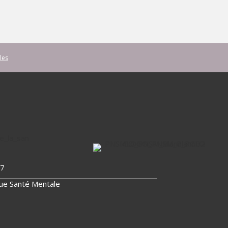
les
17
gue Santé Mentale