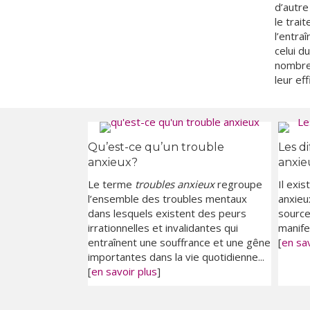
d’autre
le trai
l’entra
celui d
nombreu
leur eff
Qu’est-ce qu’un trouble
Les d
anxieux?
anxie
Le terme
troubles anxieux
regroupe
Il exi
l’ensemble des troubles mentaux
anxieux
dans lesquels existent des peurs
source
irrationnelles et invalidantes qui
manife
entraînent une souffrance et une gêne
[
en sav
importantes dans la vie quotidienne...
[
en savoir plus
]